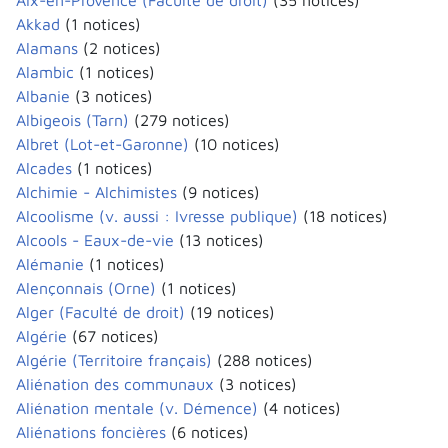
Aix-en-Provence (Faculté de droit)
(35 notices)
Akkad
(1 notices)
Alamans
(2 notices)
Alambic
(1 notices)
Albanie
(3 notices)
Albigeois (Tarn)
(279 notices)
Albret (Lot-et-Garonne)
(10 notices)
Alcades
(1 notices)
Alchimie - Alchimistes
(9 notices)
Alcoolisme (v. aussi : Ivresse publique)
(18 notices)
Alcools - Eaux-de-vie
(13 notices)
Alémanie
(1 notices)
Alençonnais (Orne)
(1 notices)
Alger (Faculté de droit)
(19 notices)
Algérie
(67 notices)
Algérie (Territoire français)
(288 notices)
Aliénation des communaux
(3 notices)
Aliénation mentale (v. Démence)
(4 notices)
Aliénations foncières
(6 notices)