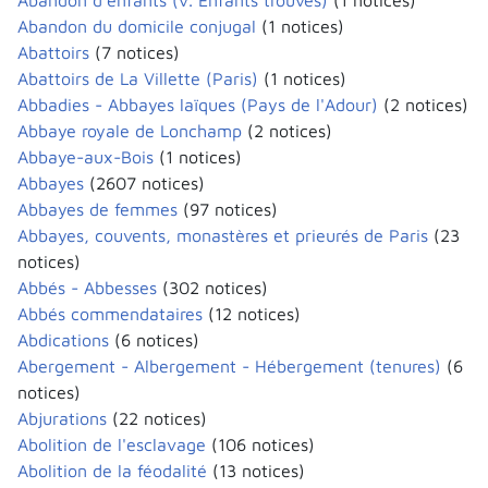
Abandon d'enfants (v. Enfants trouvés)
(1 notices)
Abandon du domicile conjugal
(1 notices)
Abattoirs
(7 notices)
Abattoirs de La Villette (Paris)
(1 notices)
Abbadies - Abbayes laïques (Pays de l'Adour)
(2 notices)
Abbaye royale de Lonchamp
(2 notices)
Abbaye-aux-Bois
(1 notices)
Abbayes
(2607 notices)
Abbayes de femmes
(97 notices)
Abbayes, couvents, monastères et prieurés de Paris
(23
notices)
Abbés - Abbesses
(302 notices)
Abbés commendataires
(12 notices)
Abdications
(6 notices)
Abergement - Albergement - Hébergement (tenures)
(6
notices)
Abjurations
(22 notices)
Abolition de l'esclavage
(106 notices)
Abolition de la féodalité
(13 notices)