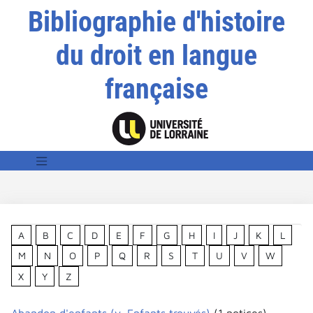
Bibliographie d'histoire
du droit en langue
française
A
B
C
D
E
F
G
H
I
J
K
L
M
N
O
P
Q
R
S
T
U
V
W
X
Y
Z