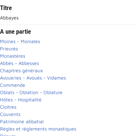
Titre
Abbayes
A une partie
Moines - Moniales
Prieurés
Monastères
Abbés - Abbesses
Chapitres généraux
Avoueries - Avoués - Vidames
Commende
Oblats - Oblation - Oblature
Hôtes - Hospitalité
Cloîtres
Couvents
Patrimoine abbatial
Règles et règlements monastiques
Prieurs