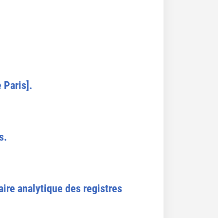
 Paris].
s.
ire analytique des registres