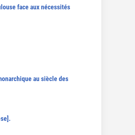
ulouse face aux nécessités
 monarchique au siècle des
èse].