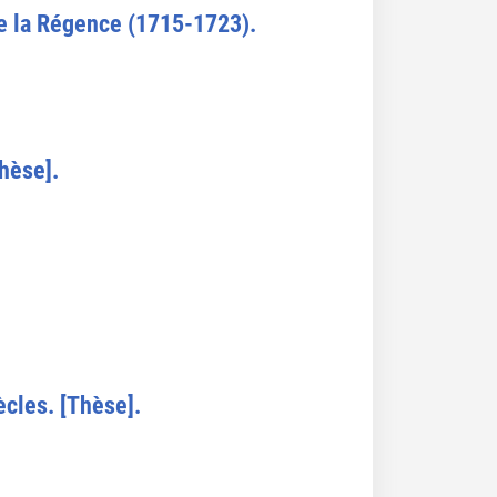
de la Régence (1715-1723).
Thèse].
ècles. [Thèse].