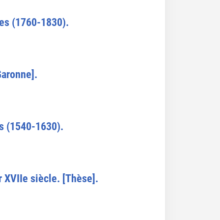
ues (1760-1830).
Garonne].
s (1540-1630).
r XVIIe siècle. [Thèse].