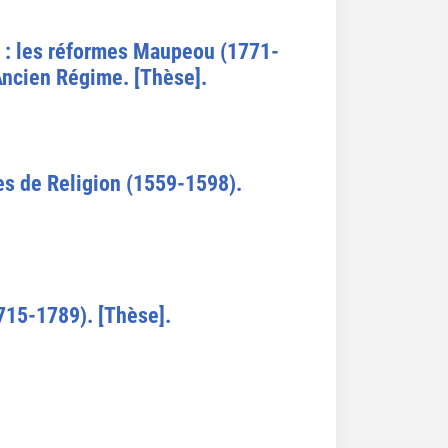
e : les réformes Maupeou (1771-
'Ancien Régime. [Thèse].
res de Religion (1559-1598).
1715-1789). [Thèse].