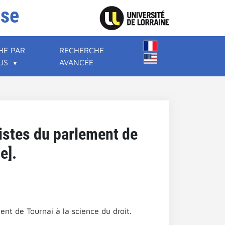
ise
HE PAR
RECHERCHE
US
AVANCÉE
tistes du parlement de
e].
ent de Tournai à la science du droit.