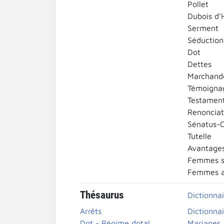
Pollet
Dubois d'
Serment
Séduction
Dot
Dettes
Marchand
Témoigna
Testamen
Renonciat
Sénatus-C
Tutelle
Avantages
Femmes s
Femmes a
Thésaurus
Dictionna
Arrêts
Dictionnai
Dot - Régime dotal
Mariages..