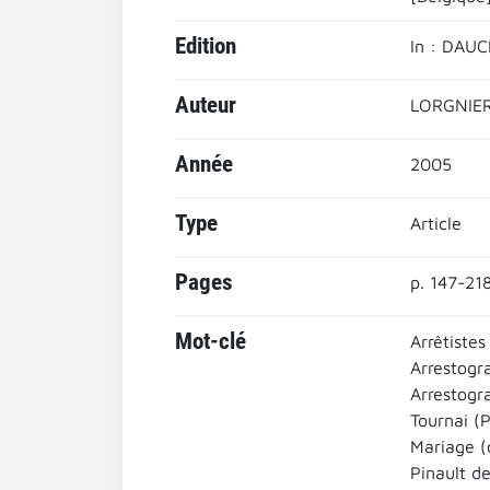
Edition
In : DAUC
Auteur
LORGNIER
Année
2005
Type
Article
Pages
p. 147-21
Mot-clé
Arrêtistes
Arrestogr
Arrestogr
Tournai (
Mariage (
Pinault d