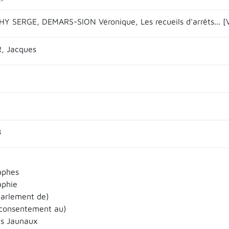
HY SERGE, DEMARS-SION Véronique, Les recueils d'arrêts... [V.
, Jacques
8
aphes
aphie
Parlement de)
consentement au)
es Jaunaux