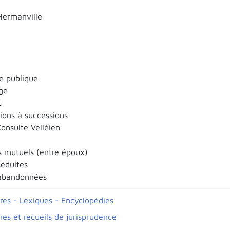
Hermanville
e publique
ge
t
ions à successions
onsulte Velléien
 mutuels (entre époux)
éduites
bandonnées
ires - Lexiques - Encyclopédies
res et recueils de jurisprudence
..