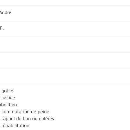
André
F.
e grâce
 justice
abolition
e commutation de peine
e rappel de ban ou galères
 réhabilitation