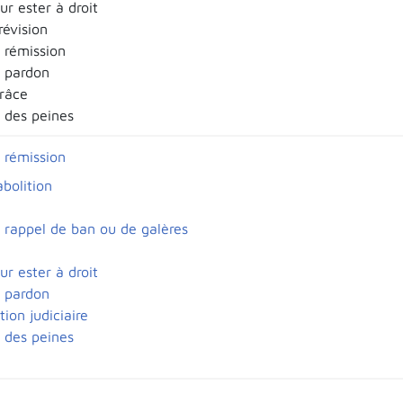
ur ester à droit
révision
 rémission
e pardon
grâce
 des peines
 rémission
abolition
e rappel de ban ou de galères
ur ester à droit
e pardon
tion judiciaire
 des peines