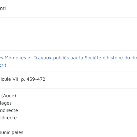
nri
s Mémoires et Travaux publiés par la Société d'histoire du dro
crit
icule VII, p. 459-472
 (Aude)
llages
indirecte
indirecte
municipales