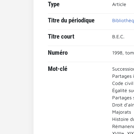
Type
Article
Titre du périodique
Bibliothè
Titre court
B.E.C.
Numéro
1998, tom
Mot-clé
Successio
Partages i
Code civil
Égalité s
Partages 
Droit d'aî
Majorats
Histoire d
Rémanence
XVIIIe, XI