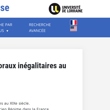
ise
HE PAR
RECHERCHE
US
AVANCÉE
oraux inégalitaires au
s au XIXe siècle.
cien Régime dans la France