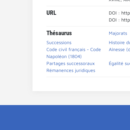
URL
DOI : htt
DOI : htt
Thésaurus
Majorats
Successions
Histoire d
Code civil français - Code
Aînesse (d
Napoléon (1804)
Partages successoraux
Égalité s
Rémanences juridiques