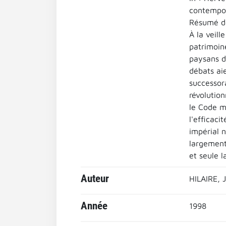
contempor
Résumé de 
À la veill
patrimoin
paysans d
débats aie
successora
révolution
le Code mé
l'efficaci
impérial n
largement
et seule l
Auteur
HILAIRE, 
Année
1998