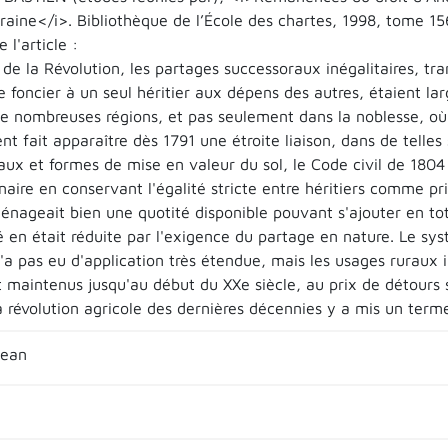
aine</i>. Bibliothèque de l’École des chartes, 1998, tome 156
l'article :
e de la Révolution, les partages successoraux inégalitaires, tran
e foncier à un seul héritier aux dépens des autres, étaient l
e nombreuses régions, et pas seulement dans la noblesse, où r
nt fait apparaître dès 1791 une étroite liaison, dans de telles
ux et formes de mise en valeur du sol, le Code civil de 1804 
naire en conservant l'égalité stricte entre héritiers comme pr
nageait bien une quotité disponible pouvant s'ajouter en total
té en était réduite par l'exigence du partage en nature. Le sy
'a pas eu d'application très étendue, mais les usages ruraux i
 maintenus jusqu'au début du XXe siècle, au prix de détours s
a révolution agricole des dernières décennies y a mis un term
Jean