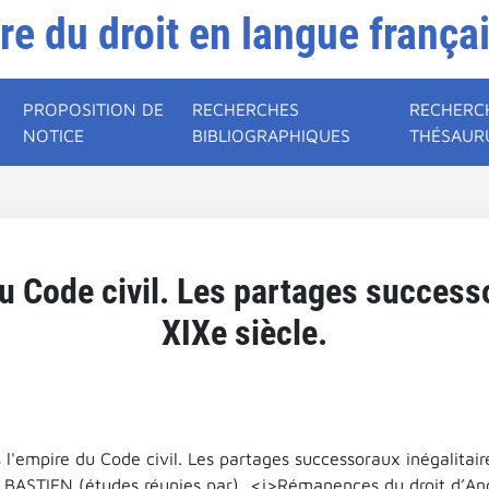
ire du droit en langue frança
PROPOSITION DE
RECHERCHES
RECHERC
NOTICE
BIBLIOGRAPHIQUES
THÉSAUR
u Code civil. Les partages success
XIXe siècle.
 l'empire du Code civil. Les partages successoraux inégalitaire
é BASTIEN (études réunies par), <i>Rémanences du droit d’An