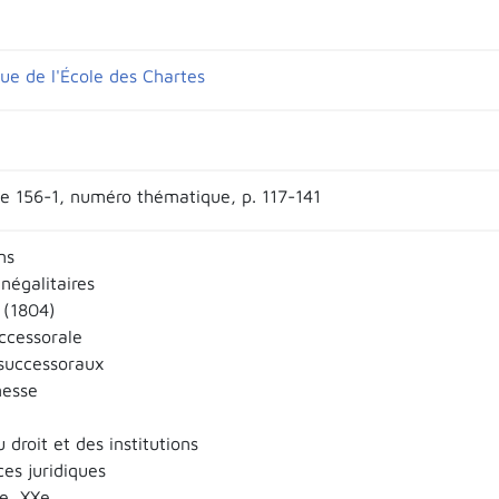
que de l'École des Chartes
e 156-1, numéro thématique, p. 117-141
ns
négalitaires
 (1804)
uccessorale
successoraux
nesse
u droit et des institutions
s juridiques
Xe, XXe