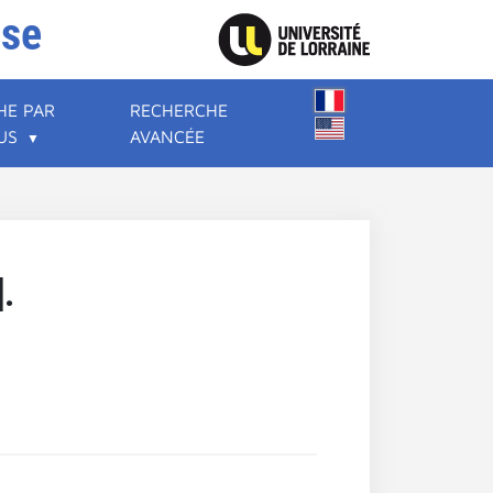
ise
HE PAR
RECHERCHE
US
AVANCÉE
].