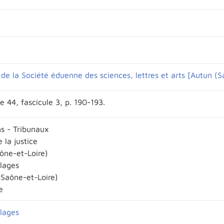
de la Société éduenne des sciences, lettres et arts [Autun (S
 44, fascicule 3, p. 190-193.
ns - Tribunaux
e la justice
ône-et-Loire)
llages
(Saône-et-Loire)
e
llages