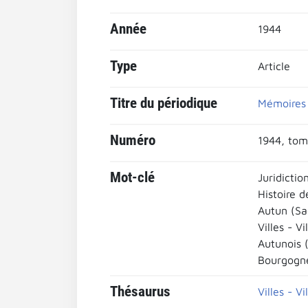
Année
1944
Type
Article
Titre du périodique
Mémoires 
Numéro
1944, tome
Mot-clé
Juridictio
Histoire d
Autun (Sa
Villes - Vi
Autunois 
Bourgogn
Thésaurus
Villes - Vi