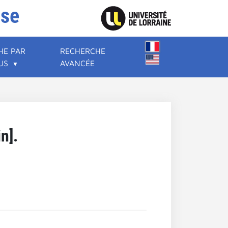
ise
HE PAR
RECHERCHE
US
AVANCÉE
n].