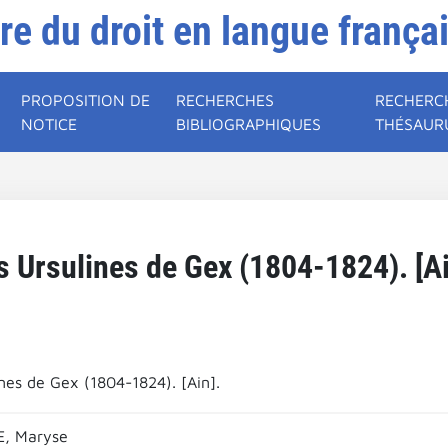
ire du droit en langue frança
PROPOSITION DE
RECHERCHES
RECHERC
NOTICE
BIBLIOGRAPHIQUES
THÉSAUR
s Ursulines de Gex (1804-1824). [Ai
ines de Gex (1804-1824). [Ain].
, Maryse