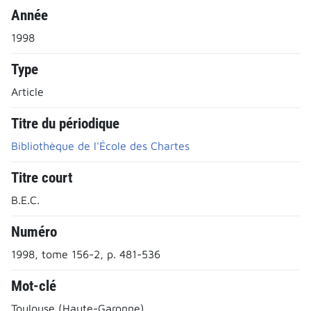
Année
1998
Type
Article
Titre du périodique
Bibliothèque de l'École des Chartes
Titre court
B.E.C.
Numéro
1998, tome 156-2, p. 481-536
Mot-clé
Toulouse (Haute-Garonne)