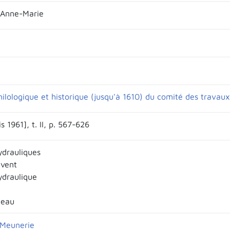
 Anne-Marie
hilologique et historique (jusqu'à 1610) du comité des travaux 
s 1961], t. II, p. 567-626
ydrauliques
 vent
ydraulique
 eau
 Meunerie