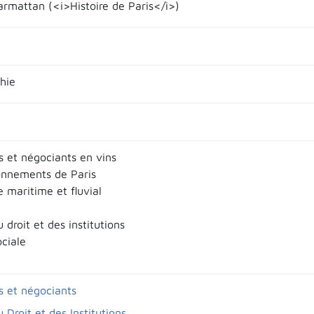
armattan (<i>Histoire de Paris</i>)
hie
 et négociants en vins
onnements de Paris
maritime et fluvial
u droit et des institutions
ociale
 et négociants
u Droit et des Institutions