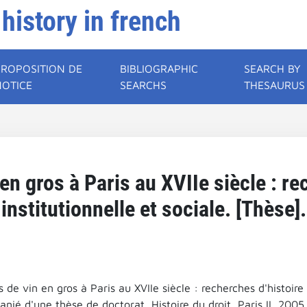
 history in french
PROPOSITION DE
BIBLIOGRAPHIC
SEARCH BY
NOTICE
SEARCHS
THESAURUS
n gros à Paris au XVIIe siècle : re
institutionnelle et sociale. [Thèse].
de vin en gros à Paris au XVIIe siècle : recherches d'histoire i
nié d'une thèse de doctorat, Histoire du droit, Paris II, 2005