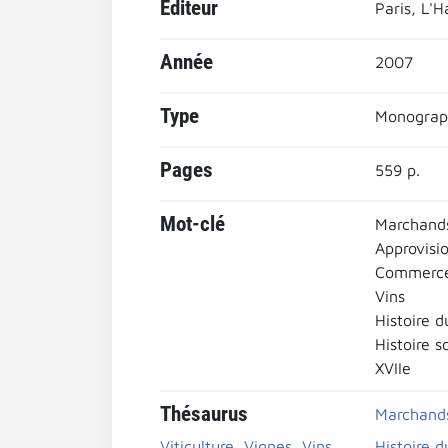
Editeur
Paris, L'H
Année
2007
Type
Monograp
Pages
559 p.
Mot-clé
Marchands
Approvisi
Commerce 
Vins
Histoire d
Histoire s
XVIIe
Thésaurus
Marchands
Viticulture, Vignes, Vins,
Histoire d