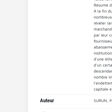
Résumé de
À la fin d
nombreuses
révéler l
marchands 
par leur 
fournisseu
abaisseme
institutio
d'une éli
d'un certa
descendanc
nombre lim
l'endettem
capitale e
Auteur
SURUN, M