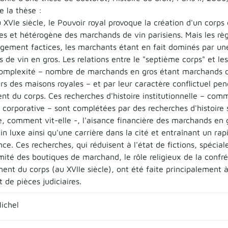
 la thèse :
u XVIe siècle, le Pouvoir royal provoque la création d'un cor
 et hétérogène des marchands de vin parisiens. Mais les règle
argement factices, les marchants étant en fait dominés par u
de vin en gros. Les relations entre le "septième corps" et le
complexité – nombre de marchands en gros étant marchands de 
rs des maisons royales – et par leur caractère conflictuel pen
nt du corps. Ces recherches d'histoire institutionnelle – co
n corporative – sont complétées par des recherches d'histoire
te, comment vit-elle -, l'aisance financière des marchands en
in luxe ainsi qu'une carrière dans la cité et entraînant un r
e. Ces recherches, qui réduisent à l'état de fictions, spéciale
ité des boutiques de marchand, le rôle religieux de la confrér
ent du corps (au XVIIe siècle), ont été faite principalement à
t de pièces judiciaires.
ichel