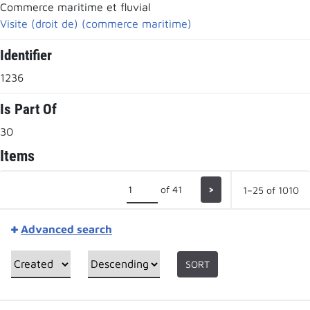
Commerce maritime et fluvial
Visite (droit de) (commerce maritime)
Identifier
1236
Is Part Of
30
Items
of 41
>
1–25 of 1010
Advanced search
SORT