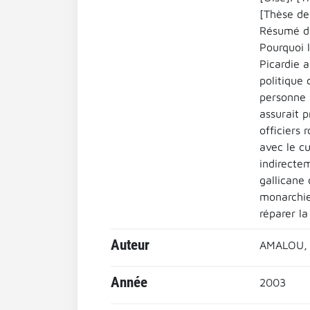
[Thèse de 
Résumé de
Pourquoi l
Picardie 
politique 
personne r
assurait 
officiers 
avec le cu
indirectem
gallicane
monarchie 
réparer la
Auteur
AMALOU, 
Année
2003