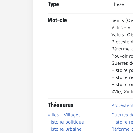
Type
Thèse
Mot-clé
Senlis (Oi
Villes - vi
Valois (Oi
Protestan
Réforme c
Pouvoir ro
Guerres de
Histoire p
Histoire r
Histoire u
XVIe, XVII
Thésaurus
Protestan
Villes - Villages
Guerres d
Histoire politique
Histoire r
Histoire urbaine
Réforme c