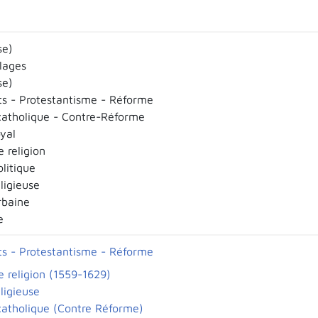
se)
llages
se)
ts - Protestantisme - Réforme
atholique - Contre-Réforme
yal
 religion
olitique
eligieuse
rbaine
e
ts - Protestantisme - Réforme
e religion (1559-1629)
eligieuse
atholique (Contre Réforme)