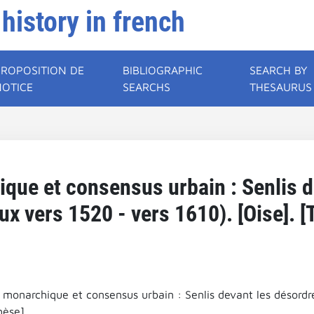
 history in french
PROPOSITION DE
BIBLIOGRAPHIC
SEARCH BY
NOTICE
SEARCHS
THESAURUS
que et consensus urbain : Senlis d
eux vers 1520 - vers 1610). [Oise]. [
 monarchique et consensus urbain : Senlis devant les désordres
hèse].