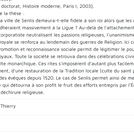
doctorat, Histoire moderne, Paris I, 2003].
 la thèse :
a ville de Senlis demeura-t-elle fidèle à son roi alors que les 
adhéraient massivement à la Ligue ? Au-delà de l'attachement 
corporatiste neutralisant les passions religieuses, l'unanimisme
oyale se renforça au lendemain des guerres de Religion. Ici co
promotion et reconnaissance sociale permit de légitimer le pou
royaux. Toute la société se retrouva dans des célébrations civ
lte monarchique. Ces rites s'imposèrent d'autant plus facileme
ent, d'une restauration de la Tradition locale (culte du saint 
 des évêques depuis 1520. Le cas de Senlis permet ainsi de met
qui détourna à son profit le fruit des efforts entrepris par l'
 déchirure religieuse.
Thierry