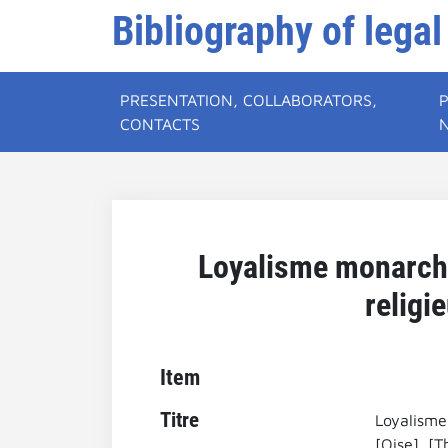
Bibliography of legal
PRESENTATION, COLLABORATORS,
CONTACTS
Loyalisme monarchi
religi
Item
Titre
Loyalisme
[Oise]. [T