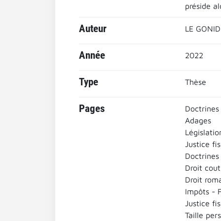
préside al
Auteur
LE GONID
Année
2022
Type
Thèse
Pages
Doctrines 
Adages
Législatio
Justice fi
Doctrines 
Droit cou
Droit rom
Impôts - F
Justice fi
Taille per