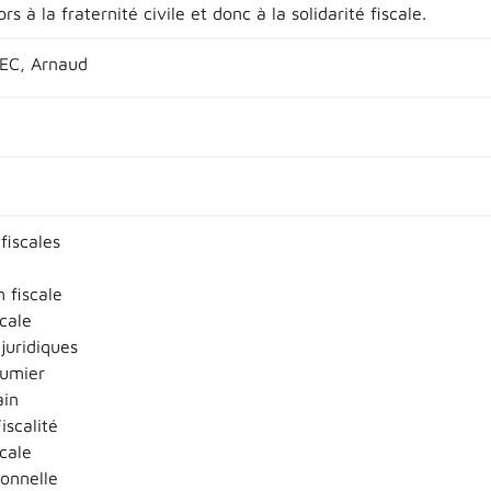
ors à la fraternité civile et donc à la solidarité fiscale.
EC, Arnaud
fiscales
n fiscale
scale
juridiques
tumier
ain
iscalité
scale
sonnelle