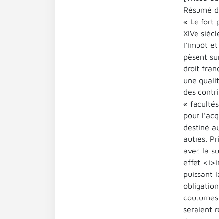
Résumé de
« Le fort 
XIVe siècl
l’impôt et
pèsent sur
droit fra
une qualit
des contr
« faculté
pour l’acq
destiné a
autres. Pr
avec la su
effet <i>i
puissant 
obligation
coutumes 
seraient r