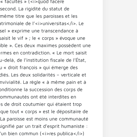
 « facultés » (<i>quod facere
 second. La rigidité du statut de
ême titre que les paroisses et les
rimoniale de l’<i>universitas</i>. Le
rsel » exprime une transcendance à
aisit le vif » ; le « corps » évoque une
le faible ». Ces deux maximes possèdent une
ermes en contradiction. « Le mort saisit
-delà, de l’institution fiscale de l’État,
du « droit françois » qui émerge des
iés. Les deux solidarités – verticale et
onvivialité. La règle « à même pain et à
conditionne la succession des corps de
ommunautés ont été interdites en
s de droit coutumier qui étaient trop
ue tout « corps » est le dépositaire de
t. La paroisse est moins une communauté
gnifié par un trait d’esprit humaniste :
e d’un bien commun (<i>res publica</i>)