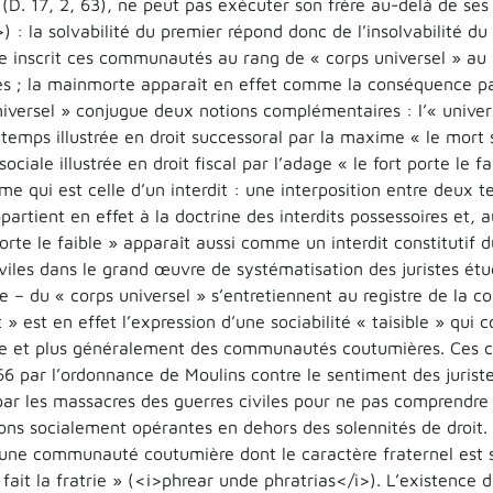
 (D. 17, 2, 63), ne peut pas exécuter son frère au-delà de ses
) : la solvabilité du premier répond donc de l’insolvabilité du
 inscrit ces communautés au rang de « corps universel » au m
es ; la mainmorte apparaît en effet comme la conséquence pat
niversel » conjugue deux notions complémentaires : l’« unive
 temps illustrée en droit successoral par la maxime « le mort s
 sociale illustrée en droit fiscal par l’adage « le fort porte 
 qui est celle d’un interdit : une interposition entre deux t
ppartient en effet à la doctrine des interdits possessoires et, au
porte le faible » apparaît aussi comme un interdit constitutif 
viles dans le grand œuvre de systématisation des juristes étud
e – du « corps universel » s’entretiennent au registre de la c
 est en effet l’expression d’une sociabilité « taisible » qui 
 et plus généralement des communautés coutumières. Ces c
66 par l’ordonnance de Moulins contre le sentiment des juriste
ar les massacres des guerres civiles pour ne pas comprendre q
tions socialement opérantes en dehors des solennités de droi
’une communauté coutumière dont le caractère fraternel est si
 fait la fratrie » (<i>phrear unde phratrias</i>). L’existenc