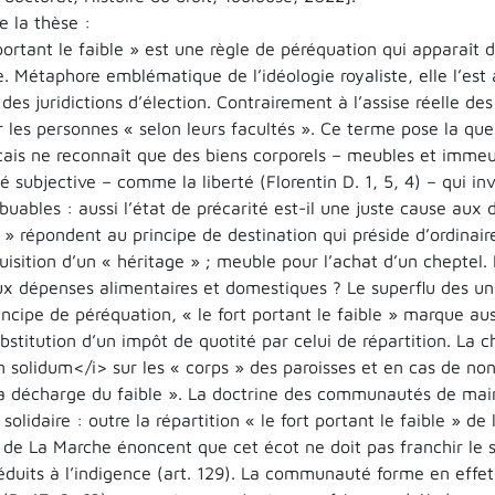
 la thèse :
portant le faible » est une règle de péréquation qui apparaît
e. Métaphore emblématique de l’idéologie royaliste, elle l’est
 des juridictions d’élection. Contrairement à l’assise réelle de
 les personnes « selon leurs facultés ». Ce terme pose la que
nçais ne reconnaît que des biens corporels – meubles et immeu
é subjective – comme la liberté (Florentin D. 1, 5, 4) – qui inv
ibuables : aussi l’état de précarité est-il une juste cause au
s » répondent au principe de destination qui préside d’ordina
uisition d’un « héritage » ; meuble pour l’achat d’un cheptel. 
ux dépenses alimentaires et domestiques ? Le superflu des uns
incipe de péréquation, « le fort portant le faible » marque aussi
bstitution d’un impôt de quotité par celui de répartition. La c
n solidum</i> sur les « corps » des paroisses et en cas de non-
la décharge du faible ». La doctrine des communautés de mai
 solidaire : outre la répartition « le fort portant le faible » de 
de La Marche énoncent que cet écot ne doit pas franchir le s
éduits à l’indigence (art. 129). La communauté forme en effet 