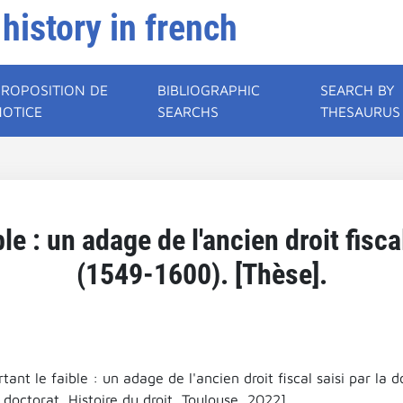
 history in french
PROPOSITION DE
BIBLIOGRAPHIC
SEARCH BY
NOTICE
SEARCHS
THESAURUS
ble : un adage de l'ancien droit fisca
(1549-1600). [Thèse].
rtant le faible : un adage de l'ancien droit fiscal saisi par la
doctorat, Histoire du droit, Toulouse, 2022].