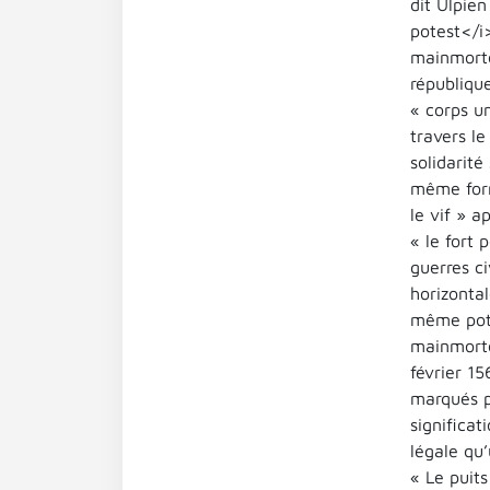
dit Ulpien
potest</i>
mainmorte
républiqu
« corps u
travers le
solidarité
même forme
le vif » a
« le fort 
guerres ci
horizontal
même pot »
mainmorte
février 15
marqués p
significa
légale qu
« Le puits