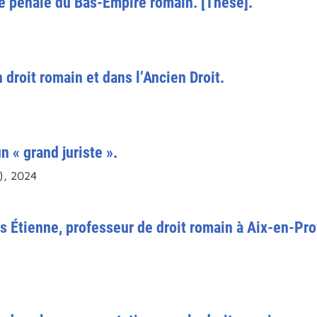
re pénale du Bas-Empire romain. [Thèse].
 droit romain et dans l’Ancien Droit.
n « grand juriste ».
), 2024
s Étienne, professeur de droit romain à Aix-en-Pr