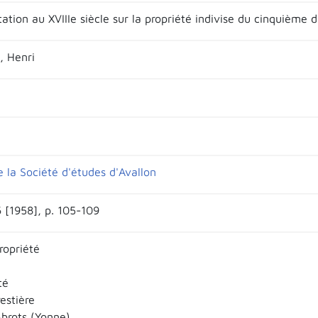
ation au XVIIIe siècle sur la propriété indivise du cinquième 
, Henri
e la Société d'études d'Avallon
 [1958], p. 105-109
ropriété
té
estière
Abrots (Yonne)