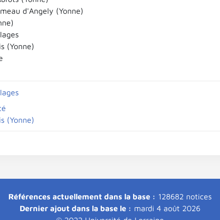
meau d'Angely (Yonne)
nne)
llages
is (Yonne)
e
llages
té
is (Yonne)
Références actuellement dans la base :
128682 notices
Dernier ajout dans la base le :
mardi 4 août 2026