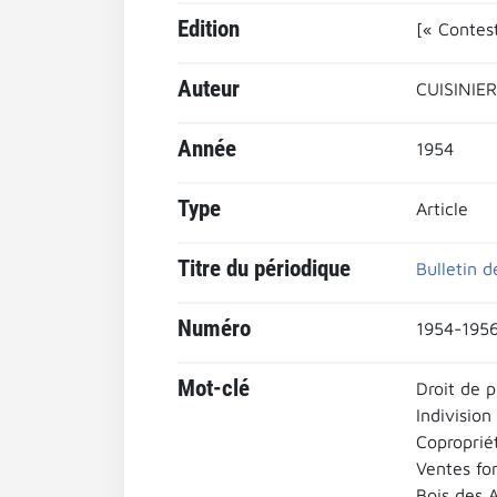
Edition
[« Contest
Auteur
CUISINIER
Année
1954
Type
Article
Titre du périodique
Bulletin d
Numéro
1954-1956
Mot-clé
Droit de p
Indivision
Coproprié
Ventes for
Bois des 