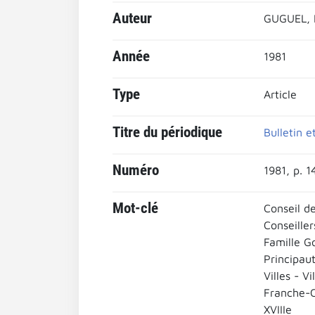
Auteur
GUGUEL, 
Année
1981
Type
Article
Titre du périodique
Bulletin 
Numéro
1981, p. 1
Mot-clé
Conseil d
Conseille
Famille G
Principau
Villes - Vi
Franche-
XVIIIe