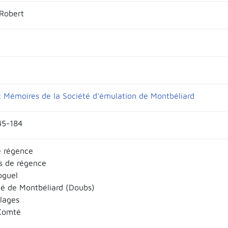
Robert
et Mémoires de la Société d'émulation de Montbéliard
45-184
e régence
rs de régence
oguel
té de Montbéliard (Doubs)
llages
Comté