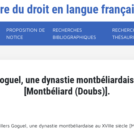
ire du droit en langue frança
PROPOSITION DE
RECHERCHES
RECHERC
NOTICE
BIBLIOGRAPHIQUES
THÉSAUR
oguel, une dynastie montbéliardais
[Montbéliard (Doubs)].
llers Goguel, une dynastie montbéliardaise au XVIIIe siècle [