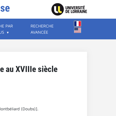
ise
HE PAR
RECHERCHE
US
AVANCÉE
e au XVIIIe siècle
Montbéliard (Doubs)].