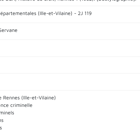
épartementales (Ille-et-Vilaine) - 2J 119
Servane
 Rennes (Ille-et-Vilaine)
ence criminelle
iminels
ns
s