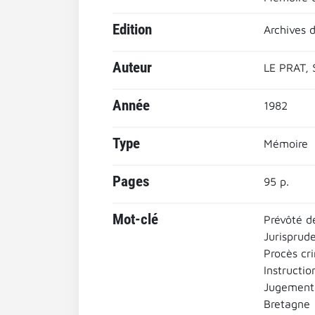
Edition
Archives d
Auteur
LE PRAT, 
Année
1982
Type
Mémoire
Pages
95 p.
Mot-clé
Prévôté de
Jurisprud
Procès cr
Instructio
Jugement
Bretagne