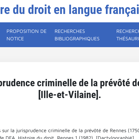
ire du droit en langue frança
PROPOSITION DE
RECHERCHES
RECHERC
NOTICE
BIBLIOGRAPHIQUES
THÉSAUR
sprudence criminelle de la prévôté
[Ille-et-Vilaine].
 sur la jurisprudence criminelle de la prévôté de Rennes (1750-
e DEA, Histoire du droit, Rennes 1 (1982). [Dactylographié].