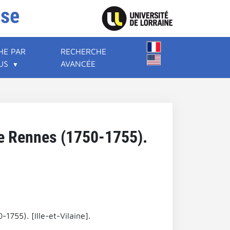
ise
HE PAR
RECHERCHE
US
AVANCÉE
 de Rennes (1750-1755).
1755). [Ille-et-Vilaine].