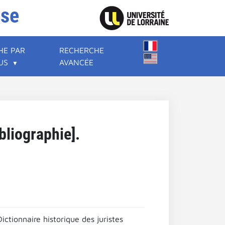
ise
HE PAR
RECHERCHE
US
AVANCÉE
bliographie].
tionnaire historique des juristes