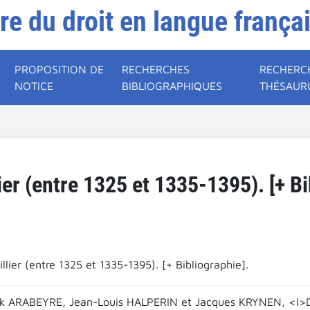
ire du droit en langue frança
PROPOSITION DE
RECHERCHES
RECHERC
NOTICE
BIBLIOGRAPHIQUES
THÉSAUR
ier (entre 1325 et 1335-1395). [+ Bi
llier (entre 1325 et 1335-1395). [+ Bibliographie].
ick ARABEYRE, Jean-Louis HALPERIN et Jacques KRYNEN, <I>Dic