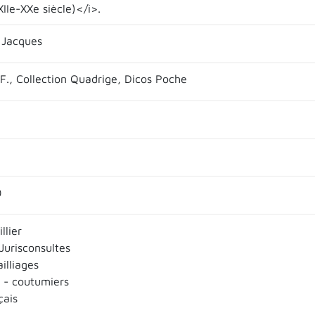
XIIe-XXe siècle)</i>.
 Jacques
.F., Collection Quadrige, Dicos Poche
0
llier
 Jurisconsultes
ailliages
 - coutumiers
çais