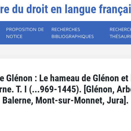
ire du droit en langue frança
PROPOSITION DE
RECHERCHES
RECHERC
NOTICE
BIBLIOGRAPHIQUES
THÉSAUR
 de Glénon : Le hameau de Glénon et 
ne. T. I (...969-1445). [Glénon, Ar
Balerne, Mont-sur-Monnet, Jura].