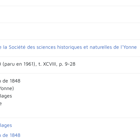
e la Société des sciences historiques et naturelles de l'Yonne
(paru en 1961), t. XCVIII, p. 9-28
n de 1848
Yonne)
llages
e
llages
n de 1848