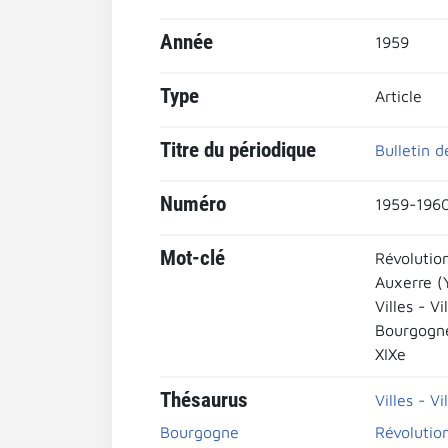
Année
1959
Type
Article
Titre du périodique
Bulletin d
Numéro
1959-1960 
Mot-clé
Révolutio
Auxerre (
Villes - Vi
Bourgogn
XIXe
Thésaurus
Villes - Vi
Bourgogne
Révolutio