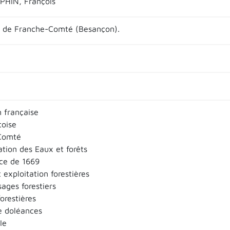
PHIN, François
é de Franche-Comté (Besançon).
n française
toise
Comté
ation des Eaux et forêts
ce de 1669
 exploitation forestières
sages forestiers
orestières
e doléances
Ie