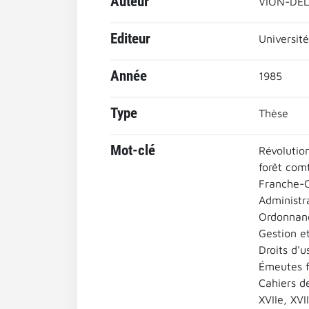
Auteur
VION-DEL
Editeur
Universit
Année
1985
Type
Thèse
Mot-clé
Révolutio
forêt com
Franche-
Administr
Ordonnan
Gestion et
Droits d'u
Émeutes f
Cahiers d
XVIIe, XVII