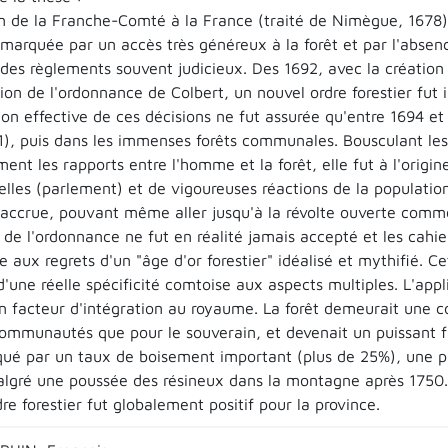
n de la Franche-Comté à la France (traité de Nimègue, 1678) m
 marquée par un accès très généreux à la forêt et par l'absen
 des règlements souvent judicieux. Des 1692, avec la création
tion de l'ordonnance de Colbert, un nouvel ordre forestier fut
ion effective de ces décisions ne fut assurée qu'entre 1694 et
1), puis dans les immenses forêts communales. Bousculant le
nt les rapports entre l'homme et la forêt, elle fut à l'origine
nelles (parlement) et de vigoureuses réactions de la populati
e accrue, pouvant même aller jusqu'à la révolte ouverte comm
 de l'ordonnance ne fut en réalité jamais accepté et les cahi
e aux regrets d'un "âge d'or forestier" idéalisé et mythifié. 
'une réelle spécificité comtoise aux aspects multiples. L'app
 un facteur d'intégration au royaume. La forêt demeurait une 
communautés que pour le souverain, et devenait un puissant fa
qué par un taux de boisement important (plus de 25%), une 
algré une poussée des résineux dans la montagne après 1750. 
re forestier fut globalement positif pour la province.