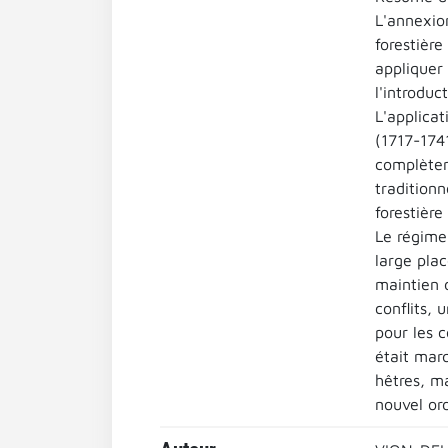
L'annexio
forestière
appliquer
l'introduc
L'applicat
(1717-174
complèteme
tradition
forestièr
Le régime
large plac
maintien d
conflits,
pour les 
était mar
hêtres, m
nouvel ord