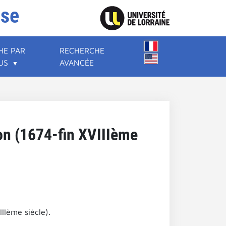
ise
HE PAR
RECHERCHE
US
AVANCÉE
ion (1674-fin XVIIIème
IIème siècle).