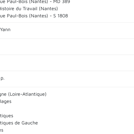
que Paul-Bois (Nantes) - MD 389
istoire du Travail (Nantes)
que Paul-Bois (Nantes) - S 1808
 Yann
 p.
ne (Loire-Atlantique)
llages
itiques
litiques de Gauche
es