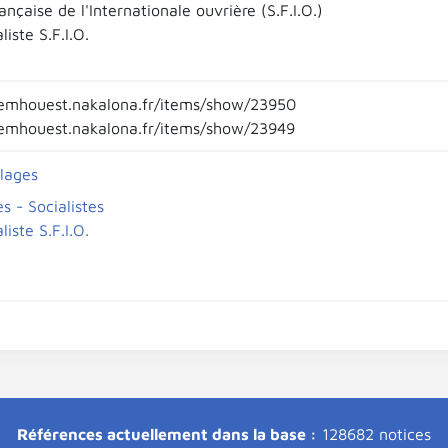
ançaise de l'Internationale ouvrière (S.F.I.O.)
liste S.F.I.O.
emhouest.nakalona.fr/items/show/23950
emhouest.nakalona.fr/items/show/23949
llages
s - Socialistes
liste S.F.I.O.
Références actuellement dans la base :
128682 notices