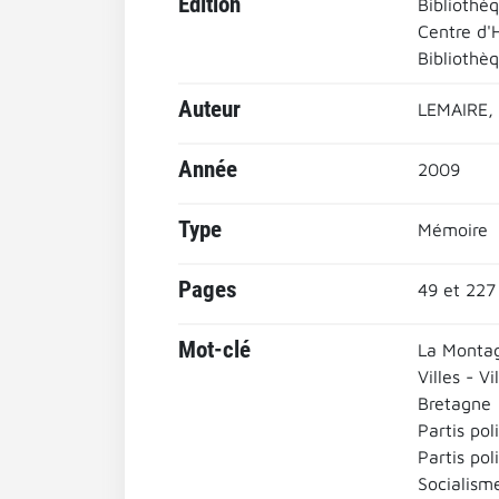
Edition
Bibliothè
Centre d'H
Bibliothè
Auteur
LEMAIRE,
Année
2009
Type
Mémoire
Pages
49 et 227
Mot-clé
La Montag
Villes - Vi
Bretagne
Partis pol
Partis po
Socialism