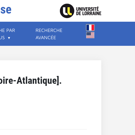
ise
HE PAR
RECHERCHE
US
AVANCÉE
ire-Atlantique].