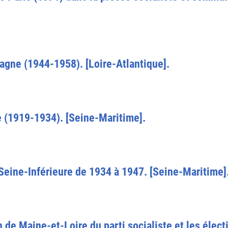
tagne (1944-1958). [Loire-Atlantique].
re (1919-1934). [Seine-Maritime].
n Seine-Inférieure de 1934 à 1947. [Seine-Maritime]
n de Maine-et-Loire du parti socialiste et les élec