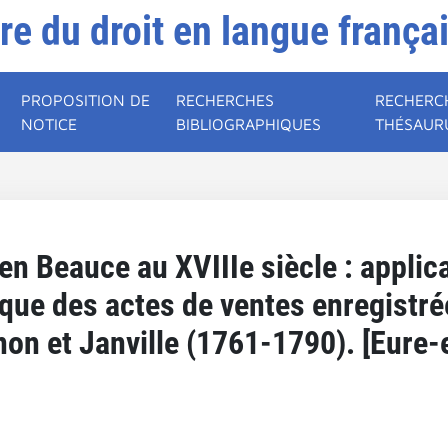
ire du droit en langue frança
PROPOSITION DE
RECHERCHES
RECHERC
NOTICE
BIBLIOGRAPHIQUES
THÉSAUR
n Beauce au XVIIIe siècle : applica
ique des actes de ventes enregistr
on et Janville (1761-1790). [Eure-e