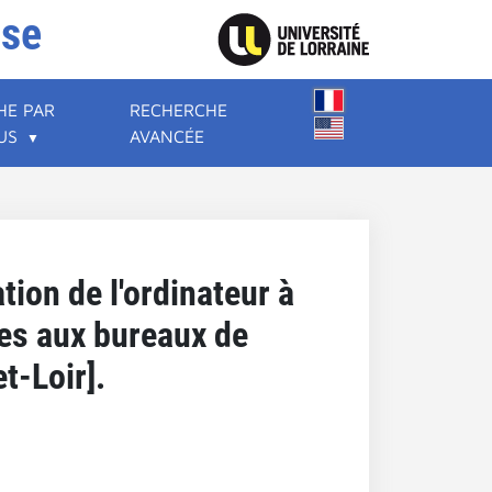
ise
HE PAR
RECHERCHE
US
AVANCÉE
tion de l'ordinateur à
ées aux bureaux de
t-Loir].