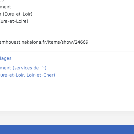
ement
 (Eure-et-Loir)
Eure-et-Loire)
emhouest.nakalona.fr/items/show/24669
llages
ment (services de l'-)
ure-et-Loir, Loir-et-Cher)