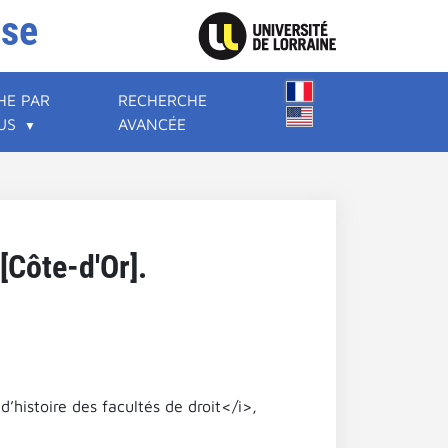
ise
HE PAR
RECHERCHE
US
AVANCÉE
 [Côte-d'Or].
’histoire des facultés de droit</i>,