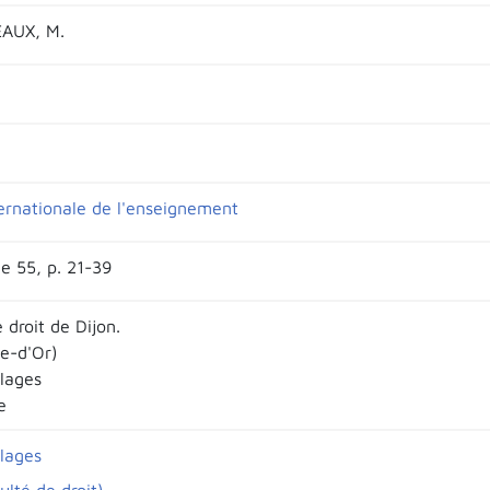
AUX, M.
ernationale de l'enseignement
e 55, p. 21-39
 droit de Dijon.
te-d'Or)
llages
e
llages