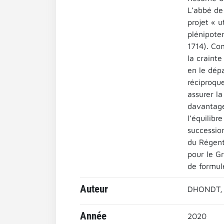
L’abbé de
projet « 
plénipote
1714). Co
la crainte
en le dépa
réciproqu
assurer la
davantage
l’équilibr
succession
du Régent
pour le G
de formule
Auteur
DHONDT, 
Année
2020