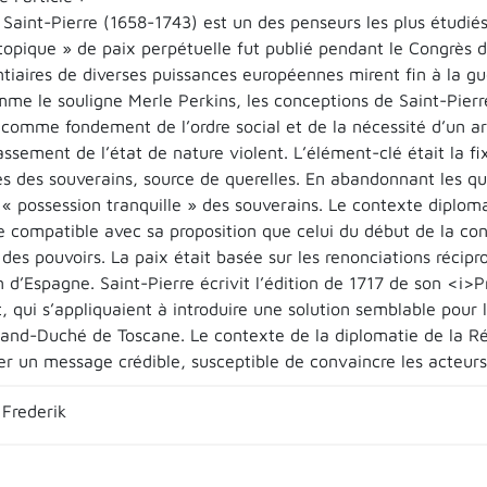
 Saint-Pierre (1658-1743) est un des penseurs les plus étudié
utopique » de paix perpétuelle fut publié pendant le Congrès d
ntiaires de diverses puissances européennes mirent fin à la g
mme le souligne Merle Perkins, les conceptions de Saint-Pier
 comme fondement de l’ordre social et de la nécessité d’un arb
ssement de l’état de nature violent. L’élément-clé était la fi
es des souverains, source de querelles. En abandonnant les qu
 « possession tranquille » des souverains. Le contexte diploma
 compatible avec sa proposition que celui du début de la conf
e des pouvoirs. La paix était basée sur les renonciations récip
 d’Espagne. Saint-Pierre écrivit l’édition de 1717 de son <i>
, qui s’appliquaient à introduire une solution semblable pour
rand-Duché de Toscane. Le contexte de la diplomatie de la Ré
r un message crédible, susceptible de convaincre les acteurs 
Frederik