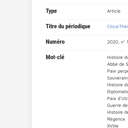
Type
Article
Titre du périodique
Clio@Thém
Numéro
2020, n° 1
Mot-clé
Histoire d
Abbé de S
Paix perp
Souverain
Histoire d
Diplomati
Paix d'Ut
Guerre de
Histoire d
Régence
XVIIIe