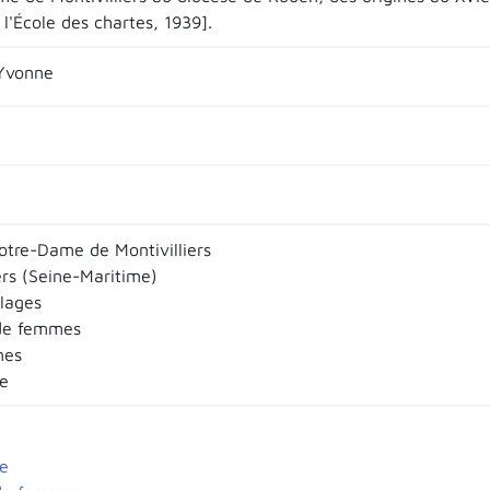
l'École des chartes, 1939].
Yvonne
tre-Dame de Montivilliers
ers (Seine-Maritime)
llages
de femmes
nes
e
e