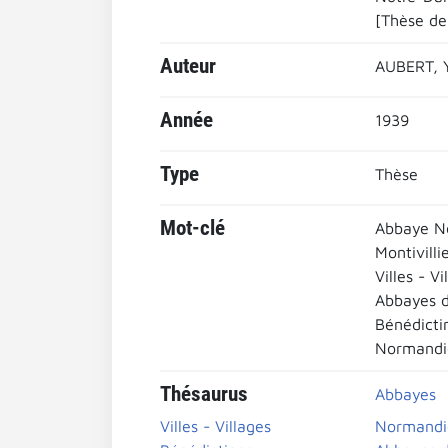
[Thèse de 
Auteur
AUBERT, 
Année
1939
Type
Thèse
Mot-clé
Abbaye No
Montivilli
Villes - Vi
Abbayes 
Bénédicti
Normandi
Thésaurus
Abbayes
Villes - Villages
Normandi