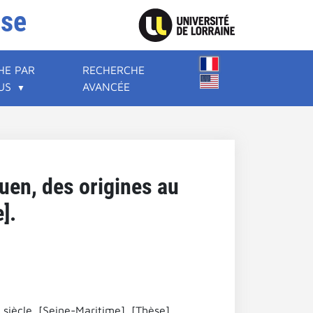
ise
HE PAR
RECHERCHE
US
AVANCÉE
uen, des origines au
].
siècle. [Seine-Maritime]. [Thèse].