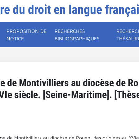
ire du droit en langue frança
PROPOSITION DE
RECHERCHES
RECHERC
NOTICE
BIBLIOGRAPHIQUES
THÉSAUR
 de Montivilliers au diocèse de Ro
VIe siècle. [Seine-Maritime]. [Thèse
e de Montivilliers au diocèse de Rouen, des origines au XVIe 