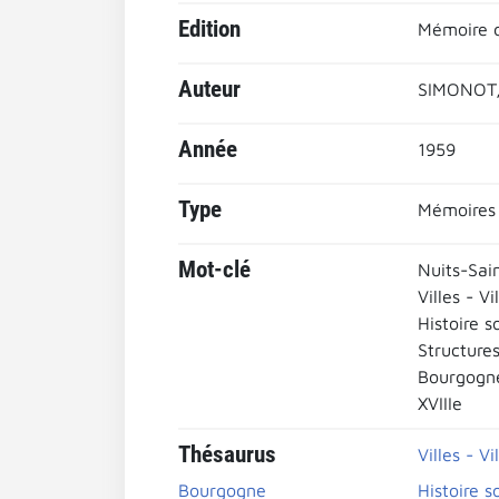
Edition
Mémoire d
Auteur
SIMONOT,
Année
1959
Type
Mémoires
Mot-clé
Nuits-Sai
Villes - Vi
Histoire s
Structures
Bourgogn
XVIIIe
Thésaurus
Villes - Vi
Bourgogne
Histoire s