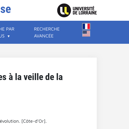
ise
HE PAR
RECHERCHE
US
AVANCÉE
 à la veille de la
évolution. [Côte-d'Or].