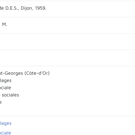
e D.E.S., Dijon, 1959.
 M.
nt-Georges (Côte-d'Or)
llages
ociale
 sociales
e
llages
ociale