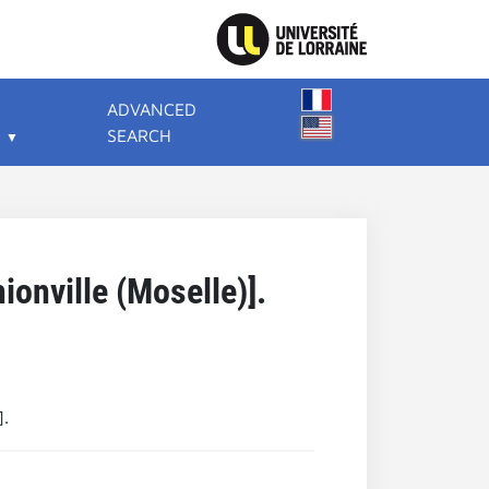
ADVANCED
SEARCH
hionville (Moselle)].
].