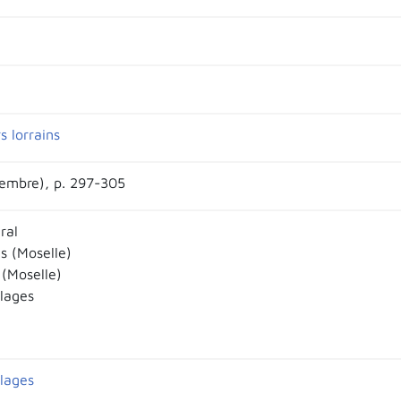
s lorrains
embre), p. 297-305
ral
is (Moselle)
 (Moselle)
llages
llages