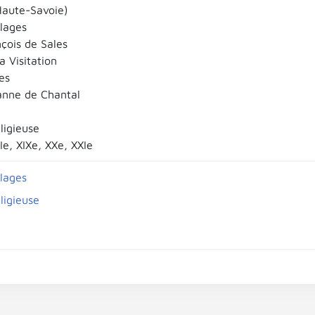
aute-Savoie)
llages
nçois de Sales
a Visitation
es
anne de Chantal
eligieuse
IIe, XIXe, XXe, XXIe
llages
eligieuse