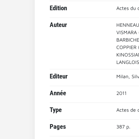
Edition
Actes du c
Auteur
HENNEAU (
VISMARA (
BARBICHE 
COPPIER (
KINOSSIAN
LANGLOIS 
Editeur
Milan, Si
Année
2011
Type
Actes de 
Pages
387 p.