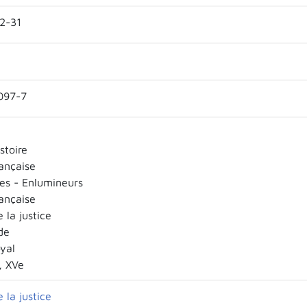
22-31
097-7
stoire
ançaise
es - Enlumineurs
ançaise
e la justice
de
yal
e, XVe
e la justice