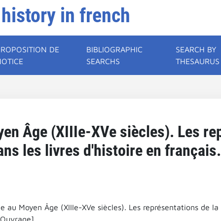
 history in french
PROPOSITION DE
BIBLIOGRAPHIC
SEARCH BY
NOTICE
SEARCHS
THESAURUS
en Âge (XIIIe-XVe siècles). Les re
ns les livres d'histoire en français
e au Moyen Âge (XIIIe-XVe siècles). Les représentations de la v
[Ouvrage].