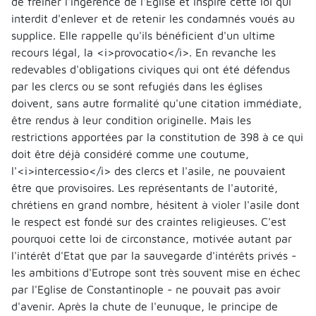
de freiner l'ingérence de l'Eglise et inspire cette loi qui
interdit d'enlever et de retenir les condamnés voués au
supplice. Elle rappelle qu'ils bénéficient d'un ultime
recours légal, la <i>provocatio</i>. En revanche les
redevables d'obligations civiques qui ont été défendus
par les clercs ou se sont refugiés dans les églises
doivent, sans autre formalité qu'une citation immédiate,
être rendus à leur condition originelle. Mais les
restrictions apportées par la constitution de 398 à ce qui
doit être déjà considéré comme une coutume,
l'<i>intercessio</i> des clercs et l'asile, ne pouvaient
être que provisoires. Les représentants de l'autorité,
chrétiens en grand nombre, hésitent à violer l'asile dont
le respect est fondé sur des craintes religieuses. C'est
pourquoi cette loi de circonstance, motivée autant par
l'intérêt d'Etat que par la sauvegarde d'intérêts privés -
les ambitions d'Eutrope sont très souvent mise en échec
par l'Eglise de Constantinople - ne pouvait pas avoir
d'avenir. Après la chute de l'eunuque, le principe de