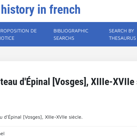
 history in french
PROPOSITION DE
BIBLIOGRAPHIC
SEARCH BY
NOTICE
SEARCHS
THESAURUS
teau d'Épinal [Vosges], XIIIe-XVIIe 
 d'Épinal [Vosges], XIIIe-XVIIe siècle.
el