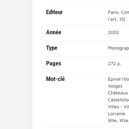
Editeur
Paris, Com
l'art, 15)
Année
2002
Type
Monograp
Pages
272 p.
Mot-clé
Épinal (V
Vosges
Châteaux 
Castellolo
Villes - Vi
Lorraine
XIIIe, XIV