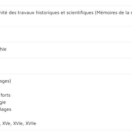
ité des travaux historiques et scientifiques (Mémoires de la s
hie
osges)
forts
gie
llages
e, XVe, XVIe, XVIIe