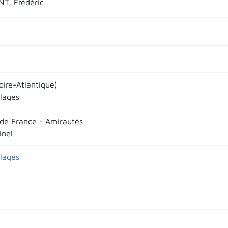
T, Frédéric
oire-Atlantique)
llages
de France - Amirautés
inel
llages