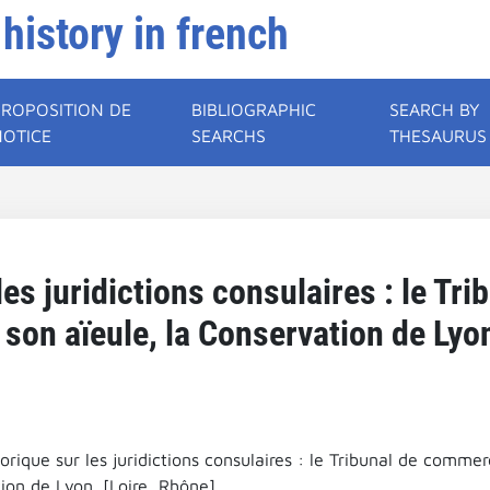
 history in french
PROPOSITION DE
BIBLIOGRAPHIC
SEARCH BY
NOTICE
SEARCHS
THESAURUS
les juridictions consulaires : le T
 son aïeule, la Conservation de Lyon
orique sur les juridictions consulaires : le Tribunal de commer
ion de Lyon. [Loire, Rhône].