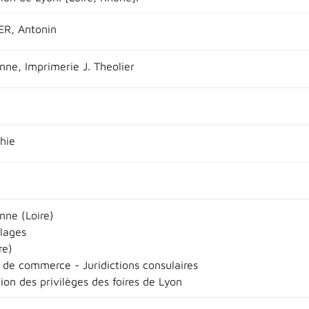
ER, Antonin
nne, Imprimerie J. Theolier
hie
nne (Loire)
llages
re)
 de commerce - Juridictions consulaires
ion des privilèges des foires de Lyon