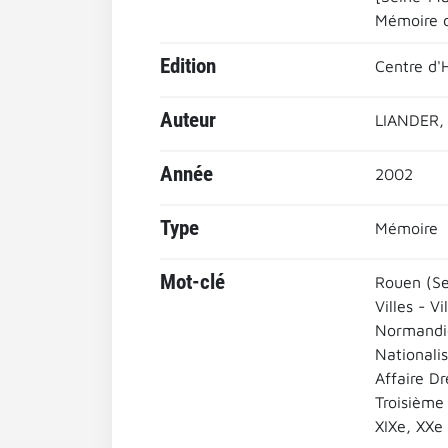
Mémoire de
Edition
Centre d'H
Auteur
LIANDER, 
Année
2002
Type
Mémoire
Mot-clé
Rouen (Se
Villes - Vi
Normandi
Nationali
Affaire Dr
Troisième
XIXe, XXe