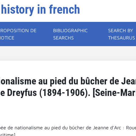
 history in french
PROPOSITION DE
BIBLIOGRAPHIC
SEARCH BY
NOTICE
SEARCHS
THESAURUS
onalisme au pied du bûcher de Jea
ire Dreyfus (1894-1906). [Seine-Mar
ée de nationalisme au pied du bûcher de Jeanne d'Arc : Rouen
ritime].