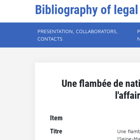
Bibliography of legal
PRESENTATION, COLLABORATORS,
CONTACTS
Une flambée de nati
l'affa
Item
Titre
Une flamb
[Seine-Ma