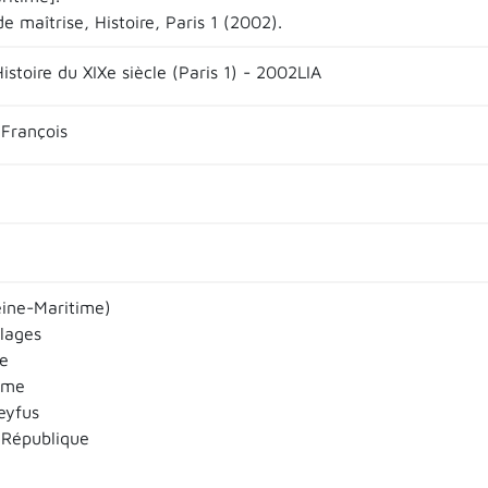
 maîtrise, Histoire, Paris 1 (2002).
istoire du XIXe siècle (Paris 1) - 2002LIA
François
ine-Maritime)
llages
e
sme
eyfus
 République