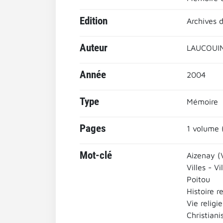
Edition
Archives 
Auteur
LAUCOUIN
Année
2004
Type
Mémoire
Pages
1 volume 
Mot-clé
Aizenay (
Villes - Vi
Poitou
Histoire r
Vie religi
Christian