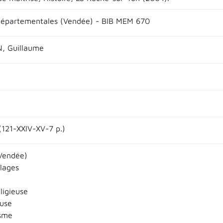
départementales (Vendée) - BIB MEM 670
, Guillaume
(121-XXIV-XV-7 p.)
Vendée)
llages
eligieuse
euse
isme