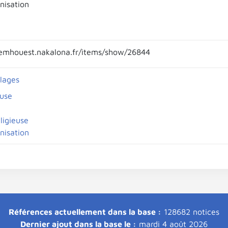
nisation
emhouest.nakalona.fr/items/show/26844
llages
euse
eligieuse
nisation
Références actuellement dans la base :
128682 notices
Dernier ajout dans la base le :
mardi 4 août 2026