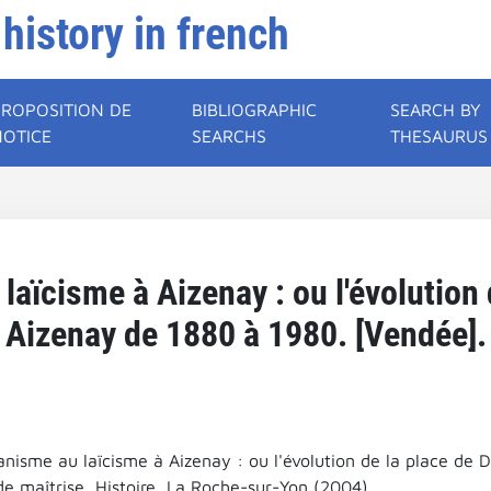
 history in french
PROPOSITION DE
BIBLIOGRAPHIC
SEARCH BY
NOTICE
SEARCHS
THESAURUS
laïcisme à Aizenay : ou l'évolution 
Aizenay de 1880 à 1980. [Vendée].
ianisme au laïcisme à Aizenay : ou l'évolution de la place de
e maîtrise, Histoire, La Roche-sur-Yon (2004).