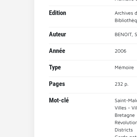
Edition
Archives d
Bibliothè
Auteur
BENOIT, S
Année
2006
Type
Mémoire
Pages
232 p.
Mot-clé
Saint-Malo
Villes - Vi
Bretagne
Révolutio
Districts