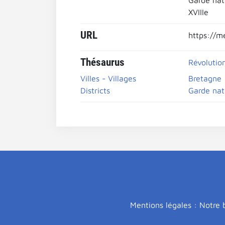
Garde nat
XVIIIe
URL
https://m
Thésaurus
Révolutio
Villes - Villages
Bretagne
Districts
Garde nat
Mentions légales : Notre b