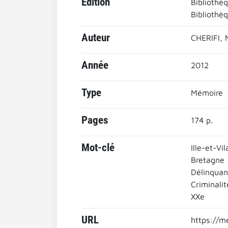
Edition
Bibliothè
Bibliothè
Auteur
CHERIFI, 
Année
2012
Type
Mémoire
Pages
174 p.
Mot-clé
Ille-et-Vi
Bretagne
Délinquan
Criminali
XXe
URL
https://m