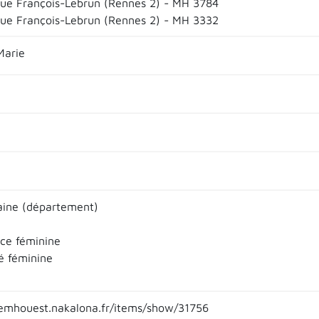
que François-Lebrun (Rennes 2) - MH 3784
que François-Lebrun (Rennes 2) - MH 3332
Marie
laine (département)
ce féminine
té féminine
emhouest.nakalona.fr/items/show/31756