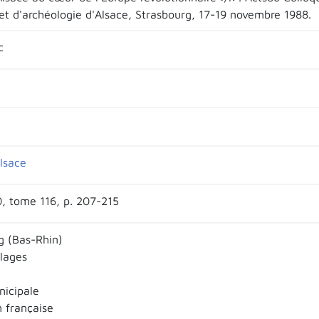
 et d'archéologie d'Alsace, Strasbourg, 17-19 novembre 1988.
c
lsace
, tome 116, p. 207-215
g (Bas-Rhin)
llages
nicipale
n française