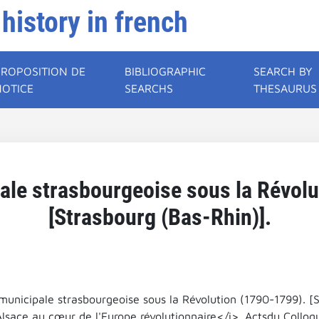
 history in french
PROPOSITION DE
BIBLIOGRAPHIC
SEARCH BY
NOTICE
SEARCHS
THESAURUS
ale strasbourgeoise sous la Révol
[Strasbourg (Bas-Rhin)].
 municipale strasbourgeoise sous la Révolution (1790-1799). [
'Alsace au cœur de l'Europe révolutionnaire</i>. Actsdu Colloq