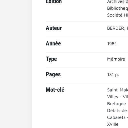
Edition
Archives d
Bibliothè
Société H
Auteur
BERDER, 
Année
1984
Type
Mémoire
Pages
131 p.
Mot-clé
Saint-Malo
Villes - Vi
Bretagne
Débits de
Cabarets 
XVIIIe