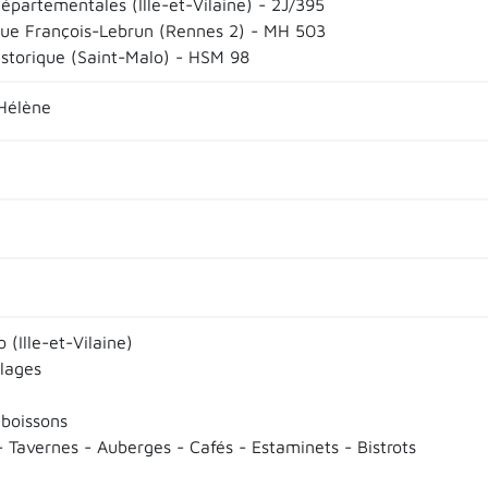
épartementales (Ille-et-Vilaine) - 2J/395
que François-Lebrun (Rennes 2) - MH 503
istorique (Saint-Malo) - HSM 98
Hélène
 (Ille-et-Vilaine)
llages
 boissons
- Tavernes - Auberges - Cafés - Estaminets - Bistrots