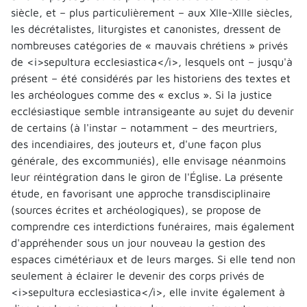
siècle, et – plus particulièrement – aux XIIe-XIIIe siècles,
les décrétalistes, liturgistes et canonistes, dressent de
nombreuses catégories de « mauvais chrétiens » privés
de <i>sepultura ecclesiastica</i>, lesquels ont – jusqu'à
présent – été considérés par les historiens des textes et
les archéologues comme des « exclus ». Si la justice
ecclésiastique semble intransigeante au sujet du devenir
de certains (à l'instar – notamment – des meurtriers,
des incendiaires, des jouteurs et, d'une façon plus
générale, des excommuniés), elle envisage néanmoins
leur réintégration dans le giron de l'Église. La présente
étude, en favorisant une approche transdisciplinaire
(sources écrites et archéologiques), se propose de
comprendre ces interdictions funéraires, mais également
d'appréhender sous un jour nouveau la gestion des
espaces cimétériaux et de leurs marges. Si elle tend non
seulement à éclairer le devenir des corps privés de
<i>sepultura ecclesiastica</i>, elle invite également à