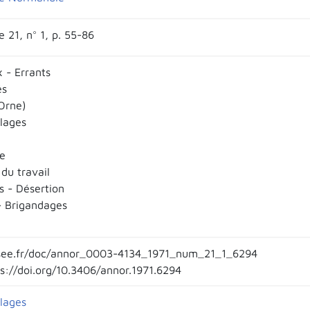
 21, n° 1, p. 55-86
 - Errants
és
Orne)
llages
e
du travail
s - Désertion
- Brigandages
ee.fr/doc/annor_0003-4134_1971_num_21_1_6294
ps://doi.org/10.3406/annor.1971.6294
llages