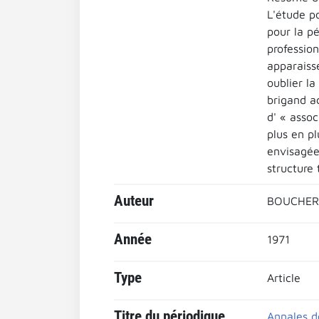
L'étude p
pour la pé
professio
apparaiss
oublier la
brigand a
d' « assoc
plus en pl
envisagée
structure 
Auteur
BOUCHERO
Année
1971
Type
Article
Titre du périodique
Annales 