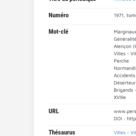
Numéro
1971, tome
Mot-clé
Marginaux
Généralit
Alençon (
Villes - Vi
Perche
Normandi
Accidents 
Déserteur
Brigands 
XVIIIe
URL
www.pers
DOI : htt
Thésaurus
Villes - Vi