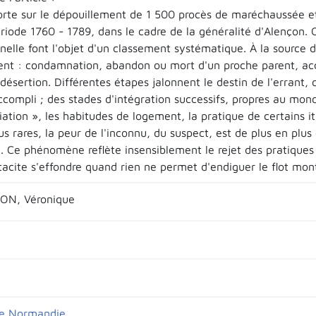
orte sur le dépouillement de 1 500 procès de maréchaussée et
riode 1760 - 1789, dans le cadre de la généralité d'Alençon. 
nnelle font l'objet d'un classement systématique. À la source
ent : condamnation, abandon ou mort d'un proche parent, acci
 désertion. Différentes étapes jalonnent le destin de l'errant
ccompli ; des stades d'intégration successifs, propres au mon
iation », les habitudes de logement, la pratique de certains it
us rares, la peur de l'inconnu, du suspect, est de plus en plu
. Ce phénomène reflète insensiblement le rejet des pratiques
tacite s'effondre quand rien ne permet d'endiguer le flot mon
N, Véronique
de Normandie