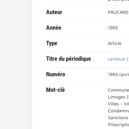
Auteur
PAUCARD,
Année
1993
Type
Article
Titre du périodique
Lemouzi [S
Numéro
1993 (avri
Mot-clé
Commune d
Limoges (
Villes - Vi
Condamna
Sanctions
Proscripti