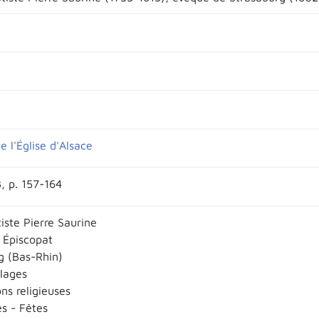
é
e l'Église d'Alsace
, p. 157-164
iste Pierre Saurine
 Épiscopat
g (Bas-Rhin)
llages
ns religieuses
és - Fêtes