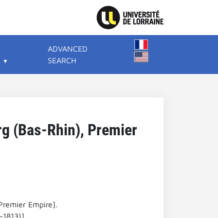
ADVANCED
SEARCH
urg (Bas-Rhin), Premier
 Premier Empire].
-1813)].