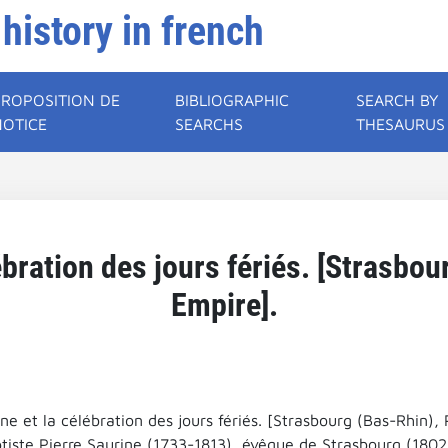
 history in french
PROPOSITION DE
BIBLIOGRAPHIC
SEARCH BY
NOTICE
SEARCHS
THESAURUS
ébration des jours fériés. [Strasbo
Empire].
ne et la célébration des jours fériés. [Strasbourg (Bas-Rhin),
tiste Pierre Saurine (1733-1813), évêque de Strasbourg (1802