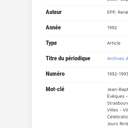
Auteur
EPP, Ren
Année
1992
Type
Article
Titre du périodique
Archives d
Numéro
1992-1993
Mot-clé
Jean-Bapt
Évêques -
Strasbour
Villes - Vi
Célébratio
Jours féri