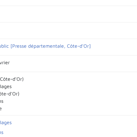
ublic [Presse départementale, Côte-d'Or]
vrier
(Côte-d'Or)
llages
ôte-d'Or)
ns
e
llages
ns