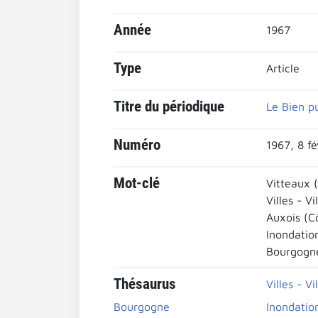
Année
1967
Type
Article
Titre du périodique
Le Bien p
Numéro
1967, 8 fé
Mot-clé
Vitteaux 
Villes - Vi
Auxois (C
Inondatio
Bourgogn
Thésaurus
Villes - Vi
Bourgogne
Inondatio