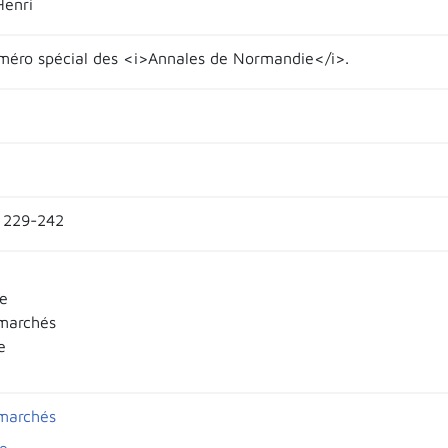
Henri
éro spécial des <i>Annales de Normandie</i>.
. 229-242
e
 marchés
e
 marchés