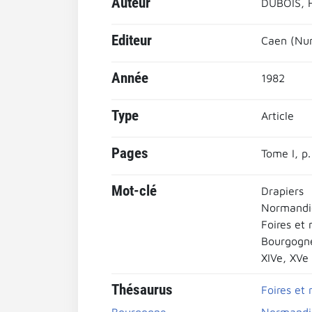
Auteur
DUBOIS, 
Editeur
Caen (Num
Année
1982
Type
Article
Pages
Tome I, p
Mot-clé
Drapiers
Normandi
Foires et
Bourgogn
XIVe, XVe
Thésaurus
Foires et