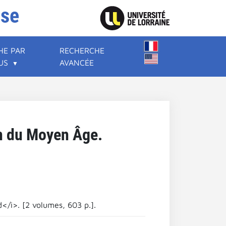
ise
HE PAR
RECHERCHE
US
AVANCÉE
in du Moyen Âge.
</i>. [2 volumes, 603 p.].